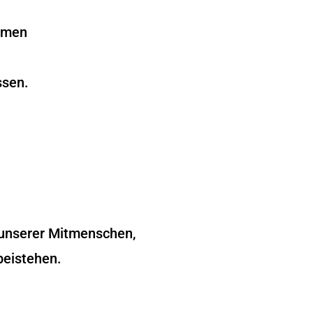
ommen
ssen.
d unserer Mitmenschen,
beistehen.