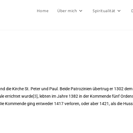
Home
Über mich
Spiritualität
 und die Kirche St. Peter und Paul. Beide Patrozinien übertrug er 1302 d
le errichtet wurde
[3]
, lebten im Jahre 1382 in der Kommende fünf Ordens
 Die Kommende ging entweder 1417 verloren, oder aber 1421, als die Hussi