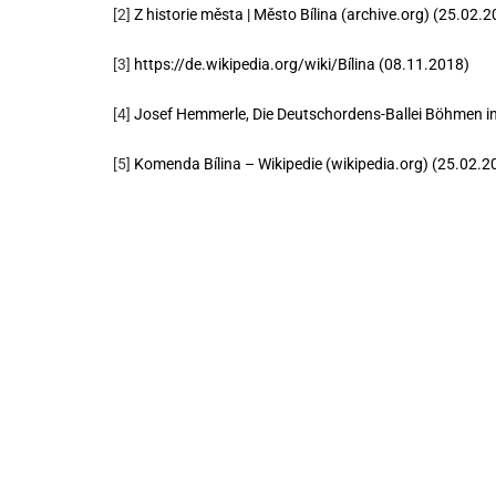
[2]
Z historie města | Město Bílina (archive.org) (25.02.
[3]
https://de.wikipedia.org/wiki/Bílina (08.11.2018)
[4]
Josef Hemmerle, Die Deutschordens-Ballei Böhmen i
[5]
Komenda Bílina – Wikipedie (wikipedia.org) (25.02.2