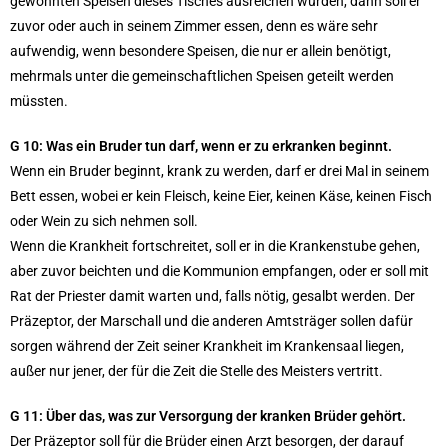
gewohnten Speisen dieses Tisches ausreichen würden, dann soll er
zuvor oder auch in seinem Zimmer essen, denn es wäre sehr
aufwendig, wenn besondere Speisen, die nur er allein benötigt,
mehrmals unter die gemeinschaftlichen Speisen geteilt werden
müssten.
G 10: Was ein Bruder tun darf, wenn er zu erkranken beginnt.
Wenn ein Bruder beginnt, krank zu werden, darf er drei Mal in seinem
Bett essen, wobei er kein Fleisch, keine Eier, keinen Käse, keinen Fisch
oder Wein zu sich nehmen soll.
Wenn die Krankheit fortschreitet, soll er in die Krankenstube gehen,
aber zuvor beichten und die Kommunion empfangen, oder er soll mit
Rat der Priester damit warten und, falls nötig, gesalbt werden. Der
Präzeptor, der Marschall und die anderen Amtsträger sollen dafür
sorgen während der Zeit seiner Krankheit im Krankensaal liegen,
außer nur jener, der für die Zeit die Stelle des Meisters vertritt.
G 11: Über das, was zur Versorgung der kranken Brüder gehört.
Der Präzeptor soll für die Brüder einen Arzt besorgen, der darauf