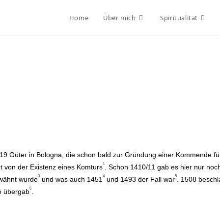
Home
Über mich
Spiritualität
219 Güter in Bologna, die schon bald zur Gründung einer Kommende fü
1
t von der Existenz eines Komturs
. Schon 1410/11 gab es hier nur noc
3
4
5
rwähnt wurde
und was auch 1451
und 1493 der Fall war
. 1508 besch
6
o übergab
.