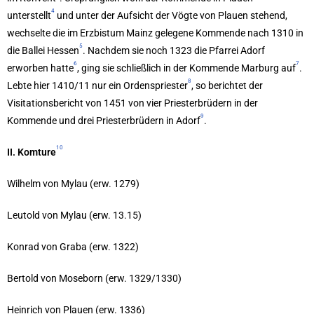
4
unterstellt
und unter der Aufsicht der Vögte von Plauen stehend,
wechselte die im Erzbistum Mainz gelegene Kommende nach 1310 in
5
die Ballei Hessen
. Nachdem sie noch 1323 die Pfarrei Adorf
6
7
erworben hatte
, ging sie schließlich in der Kommende Marburg auf
.
8
Lebte hier 1410/11 nur ein Ordenspriester
, so berichtet der
Visitationsbericht von 1451 von vier Priesterbrüdern in der
9
Kommende und drei Priesterbrüdern in Adorf
.
10
II. Komture
Wilhelm von Mylau (erw. 1279)
Leutold von Mylau (erw. 13.15)
Konrad von Graba (erw. 1322)
Bertold von Moseborn (erw. 1329/1330)
Heinrich von Plauen (erw. 1336)